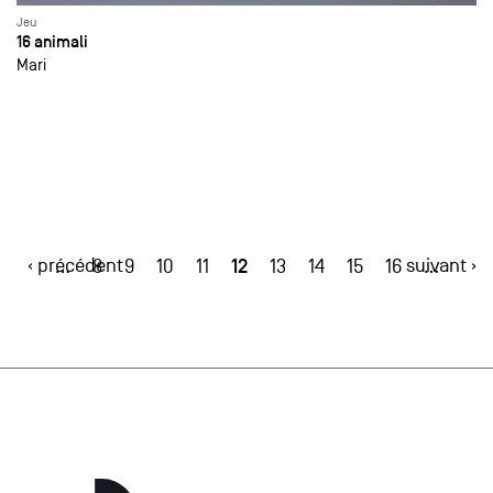
Jeu
16 animali
Mari
‹ précédent
12
suivant ›
…
8
9
10
11
13
14
15
16
…