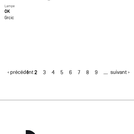
Lampe
OK
Grcic
‹ précédent
2
suivant ›
1
3
4
5
6
7
8
9
…