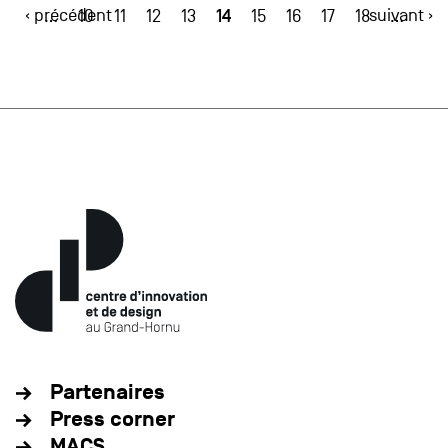
‹ précédent
14
suivant ›
…
10
11
12
13
15
16
17
18
…
Partenaires
Press corner
MACS