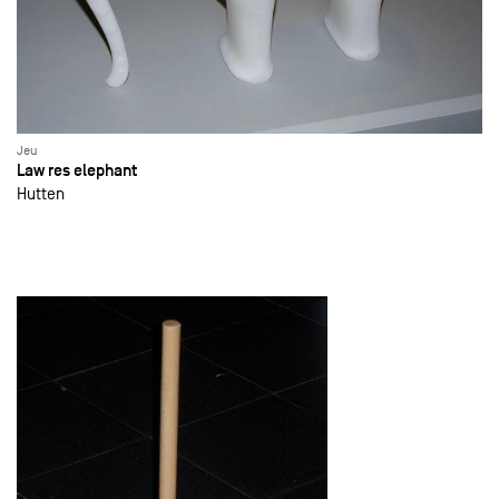
Jeu
Law res elephant
Hutten