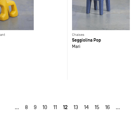
fant
Chaises
Seggiolina Pop
Mari
12
…
8
9
10
11
13
14
15
16
…