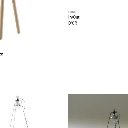
Banc
In/Out
D'OR
te