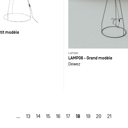
tit modèle
Lampe
LAMP06 - Grand modèle
Dewez
18
…
13
14
15
16
17
19
20
21