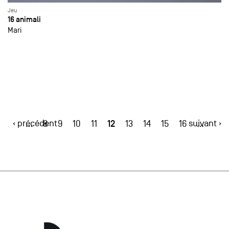
Jeu
16 animali
Mari
‹ précédent
12
suivant ›
…
8
9
10
11
13
14
15
16
…